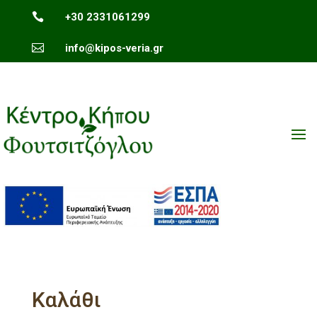

+30 2331061299

info@kipos-veria.gr

Επικοινωνία
Καλάθι